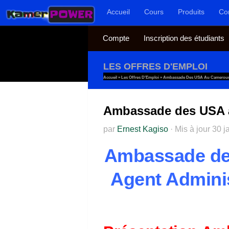
Accueil
Cours
Produits
Co
Au dessous du contenu
Compte
Inscription des étudiants
LES OFFRES D'EMPLOI
Accueil
»
Les Offres D'Emploi
»
Ambassade Des USA Au Cameroun O
Ambassade des USA a
par
Ernest Kagiso
·
Mis à jour
30 j
Ambassade des
Agent Adminis