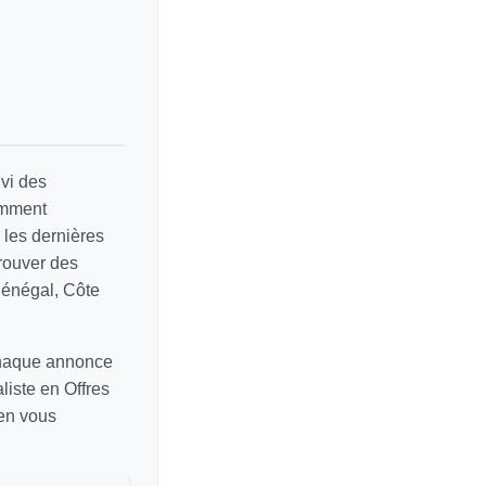
vi des
amment
e les dernières
rouver des
Sénégal, Côte
chaque annonce
liste en Offres
 en vous