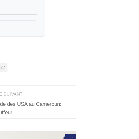
027
E SUIVANT
ade des USA au Cameroun:
ffeur