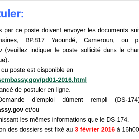
uler:
és par ce poste doivent envoyer les documents su
maines, BP.817 Yaoundé, Cameroun, ou 
 (veuillez indiquer le poste sollicité dans le ch
ue).
e du poste est disponible en
usembassy.gov/pd01-2016.html
andé de postuler en ligne.
emande d’emploi dûment rempli (DS-174)
assy.gov
et/ou
rnissant les mêmes informations que le DS-174.
ion des dossiers est fixé au
3 février 2016
à 16h00