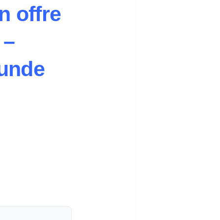
 offre
 –
unde