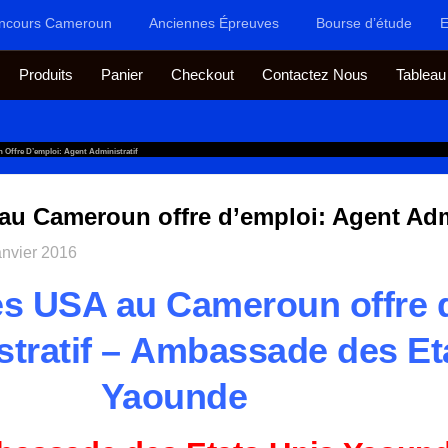
ncours Cameroun
Anciennes Épreuves
Bourse d’étude
E
Produits
Panier
Checkout
Contactez Nous
Tableau
ffre D’emploi: Agent Administratif
u Cameroun offre d’emploi: Agent Admi
anvier 2016
 USA au Cameroun offre d
tratif – Ambassade des Et
Yaounde