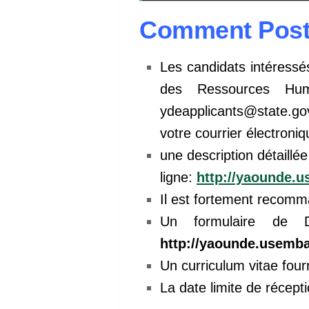
Comment Post
Les candidats intéress
des Ressources Hu
ydeapplicants@state.gov
votre courrier électroniq
une description détaillé
ligne:
http://yaounde.
Il est fortement recomm
Un formulaire de D
http://yaounde.usemb
Un curriculum vitae fou
La date limite de récept