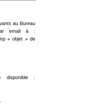
ivants au Bureau
par email à :
amp « objet » de
 disponible :
.