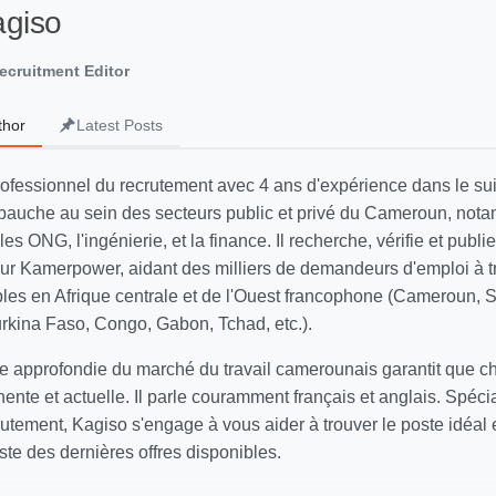
agiso
ecruitment Editor
thor
Latest Posts
rofessionnel du recrutement avec 4 ans d'expérience dans le sui
auche au sein des secteurs public et privé du Cameroun, not
 les ONG, l'ingénierie, et la finance. Il recherche, vérifie et publi
 sur Kamerpower, aidant des milliers de demandeurs d'emploi à t
ables en Afrique centrale et de l'Ouest francophone (Cameroun, 
Burkina Faso, Congo, Gabon, Tchad, etc.).
 approfondie du marché du travail camerounais garantit que 
inente et actuelle. Il parle couramment français et anglais. Spécia
utement, Kagiso s'engage à vous aider à trouver le poste idéal
ste des dernières offres disponibles.