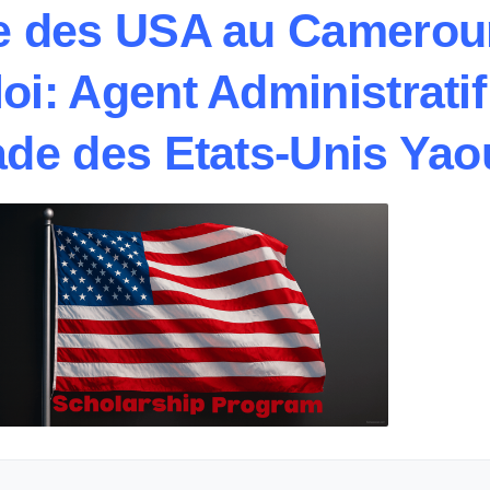
 des USA au Cameroun
oi: Agent Administratif
e des Etats-Unis Yao