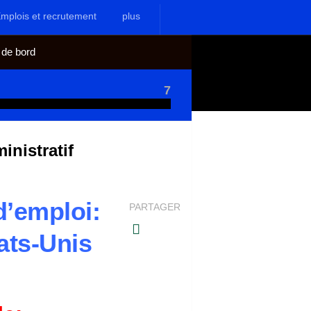
mplois et recrutement
plus
 de bord
7
nistratif
’emploi:
PARTAGER
ats-Unis