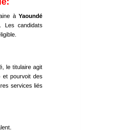
e:
caine à
Yaoundé
f. Les candidats
igible.
le titulaire agit
) et pourvoit des
tres services liés
lent.