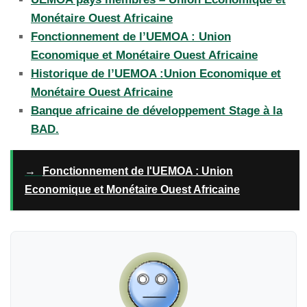
Monétaire Ouest Africaine
Fonctionnement de l’UEMOA : Union
Economique et Monétaire Ouest Africaine
Historique de l’UEMOA :Union Economique et
Monétaire Ouest Africaine
Banque africaine de développement Stage à la
BAD.
→
Fonctionnement de l'UEMOA : Union
Economique et Monétaire Ouest Africaine