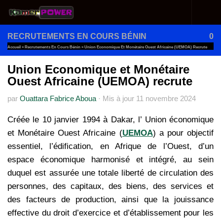
Au dessous du contenu
RECRUTEMENTS EN COURS BÉNIN
0
Accueil
»
Recrutements En Cours Bénin
»
Union Economique Et Monétaire Ouest Africaine (UEMOA) Recrute
Union Economique et Monétaire
Ouest Africaine (UEMOA) recrute
par
Ouattara Fabrice Aboua
·
Mis à jour
11 novembre 2024
Créée le 10 janvier 1994 à Dakar, l’ Union économique
et Monétaire Ouest Africaine (
UEMOA
) a pour objectif
essentiel, l’édification, en Afrique de l’Ouest, d’un
espace économique harmonisé et intégré, au sein
duquel est assurée une totale liberté de circulation des
personnes, des capitaux, des biens, des services et
des facteurs de production, ainsi que la jouissance
effective du droit d’exercice et d’établissement pour les