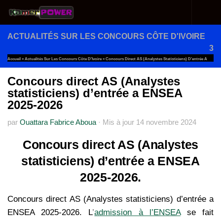
Au dessous du contenu
ACTUALITÉS SUR LES CONCOURS CÔTE D'IVOIRE
3
Accueil
»
Actualités Sur Les Concours Côte D'Ivoire
»
Concours Direct AS (Analystes Statisticiens) D’entrée A
ENSEA 2025-2026
Concours direct AS (Analystes
statisticiens) d’entrée a ENSEA
2025-2026
par
Ouattara Fabrice Aboua
·
Mis à jour
14 novembre 2024
Concours direct AS (Analystes
statisticiens) d’entrée a ENSEA
2025-2026.
Concours direct AS (Analystes statisticiens) d’entrée a
ENSEA 2025-2026.
L
’
admission à l’ENSEA
se fait