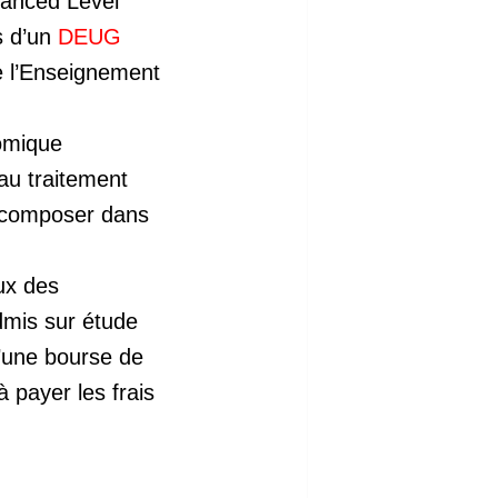
vanced Level
s d’un
DEUG
de l’Enseignement
omique
s au traitement
 à composer dans
ux des
dmis sur étude
d’une bourse de
 payer les frais