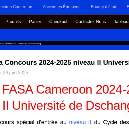
ncours Cameroun
Anciennes Épreuves
Bourse d’étude
E
Produits
Panier
Checkout
Contactez Nous
Tableau
-2025 Niveau II Université De Dschang
 Concours 2024-2025 niveau II Univers
ur
29 juin 2025
 FASA Cameroon 2024-
 II Université de Dschan
ncours spécial d’entrée au
niveau II
du Cycle des 