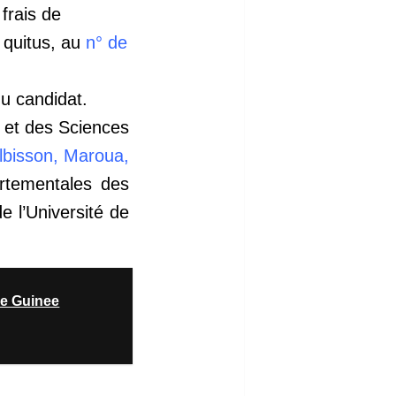
frais de
 quitus, au
n° de
du candidat.
e et des
Sciences
lbisson, Maroua,
rtementales des
e l’Université de
de Guinee