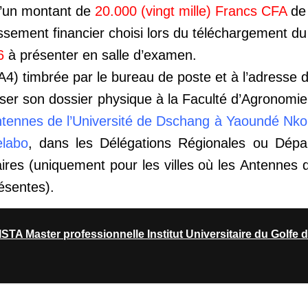
d’un montant de
20.000 (vingt mille) Francs CFA
de 
ssement financier choisi lors du téléchargement du
6
à présenter en salle d’examen.
4) timbrée par le bureau de poste et à l’adresse 
er son dossier physique à la Faculté d’Agronomi
tennes de l’Université de Dschang à Yaoundé
Nko
labo
, dans les Délégations Régionales ou
Dépa
res (uniquement pour les villes où les
Antennes d
ésentes).
A Master professionnelle Institut Universitaire du Golfe 