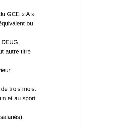
 du GCE « A »
équivalent ou
de DEUG,
 autre titre
ieur.
 de trois mois.
ain et au sport
salariés).