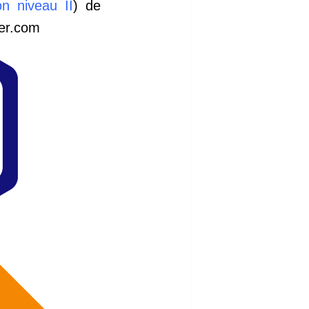
 niveau II
) de
er.com