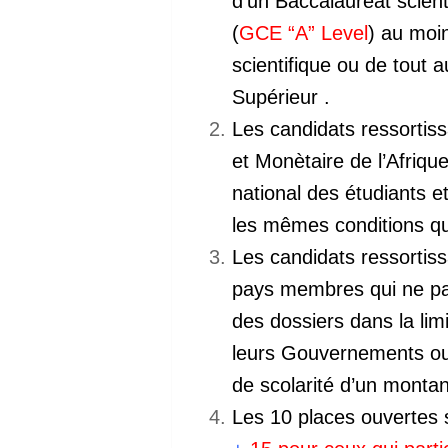
d’un Baccalauréat scient
(
GCE “A” Level
) au moin
scientifique ou de tout 
Supérieur .
Les candidats ressort
et Monètaire de l’Afrique
national des étudiants e
les mêmes conditions q
Les candidats ressortis
pays membres qui ne par
des dossiers dans la limi
leurs Gouvernements ou 
de scolarité d’un montan
Les 10 places ouvertes s