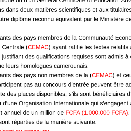
ifique ou d’un General Certificate of Education Ad
s dans deux matières scientifiques et aux titulaire
autre diplôme reconnu équivalent par le Ministère 
issants des pays membres de la Communauté Econ
 Centrale (
CEMAC
) ayant ratifié les textes relatif
t justifiant des qualifications requises sont admis
ue leurs homologues camerounais.
sants des pays non membres de la (
CEMAC
) et ce
ticipent pas au concours d’entrée peuvent être a
te des places disponibles, s’ils sont bénéficiaires 
d’une Organisation Internationale qui s’engagent à
t annuel de un million de
FCFA (1.000.000 FCFA)
.
ont réparties de la manière suivante: