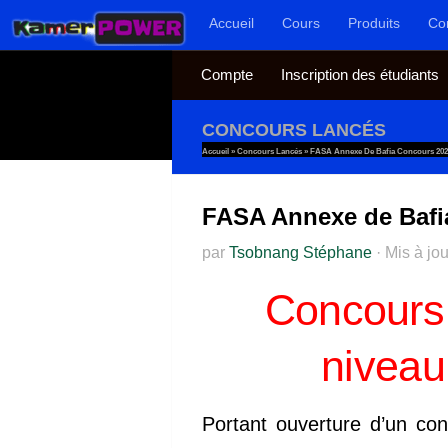
Accueil
Cours
Produits
Co
Au dessous du contenu
Compte
Inscription des étudiants
CONCOURS LANCÉS
Accueil
»
Concours Lancés
»
FASA Annexe De Bafia Concours 2024
FASA Annexe de Bafia
par
Tsobnang Stéphane
·
Mis à jo
Concours
niveau
Portant ouverture d’un co