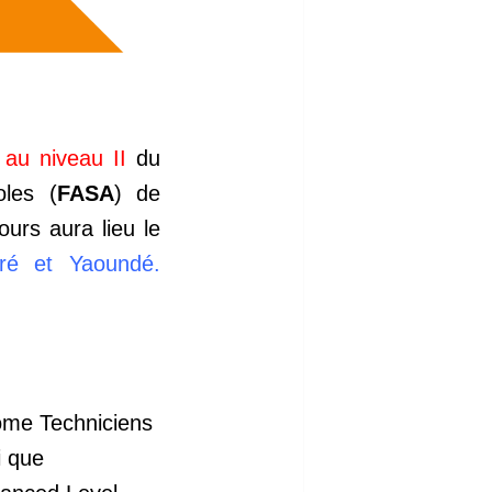
 au niveau II
du
oles (
FASA
) de
urs aura lieu le
ré et Yaoundé.
lôme Techniciens
i que