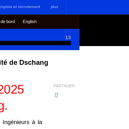
mplois et recrutement
plus
 de bord
English
13
ité de Dschang
2025
PARTAGER
g.
Ingénieurs à la