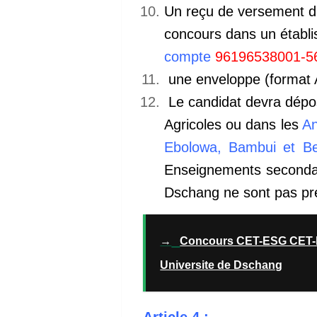
Un reçu de versement 
concours
dans un établi
compte
96196538001-5
une enveloppe (format A
Le candidat devra dépos
Agricoles ou dans les
An
Ebolowa, Bambui et Be
Enseignements secondai
Dschang ne sont pas pr
→
Concours CET-ESG CET-IST
Universite de Dschang
Article 4 :