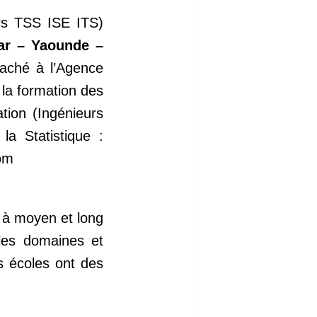
s TSS ISE ITS)
r – Yaounde –
taché à l’Agence
n la formation des
cation (Ingénieurs
la Statistique :
om
 à moyen et long
 les domaines et
s écoles ont des