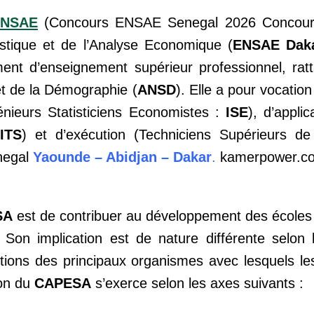
ENSAE
(Concours ENSAE Senegal 2026 Concour
istique et de l’Analyse Economique (
ENSAE Daka
ment d’enseignement supérieur professionnel, rat
 et de la Démographie (
ANSD
). Elle a pour vocatio
énieurs Statisticiens Economistes :
ISE
), d’appli
ITS
) et d’exécution (Techniciens Supérieurs de 
egal
Yaounde – Abidjan – Dakar
.
kamerpower.c
SA
est de contribuer au développement des écoles
 Son implication est de nature différente selon
ctions des principaux organismes avec lesquels le
ion du
CAPESA
s’exerce selon les axes suivants :