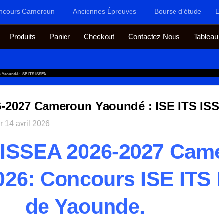
ncours Cameroun
Anciennes Épreuves
Bourse d’étude
E
Produits
Panier
Checkout
Contactez Nous
Tableau
 Yaoundé : ISE ITS ISSEA
-2027 Cameroun Yaoundé : ISE ITS IS
ur
14 avril 2026
 ISSEA 2026-2027 Cam
26: Concours ISE IT
S
de Yaounde.