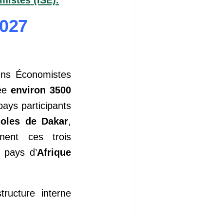
2027
iens Économistes
née
environ 3500
pays participants
coles de Dakar
,
nent ces trois
 pays d’
Afrique
m
structure interne