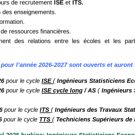
cours de recrutement
ISE
et
ITS.
on des enseignements.
formation.
 de ressources financières.
ent des relations entre les écoles et les part
pour l’année 2026-2027 sont ouverts et auront l
26
pour le cycle
ISE
(
Ingénieurs Statisticiens 
26
pour le cycle
ISE cycle long
/ AS
(
Ingénieurs 
6
pour le cycle
ITS
(
Ingénieurs des Travaux Sta
6
pour le cycle
TTS
(
Techniciens Supérieurs de 
 2026 burkina: Ingénieurs Statisticiens Econo