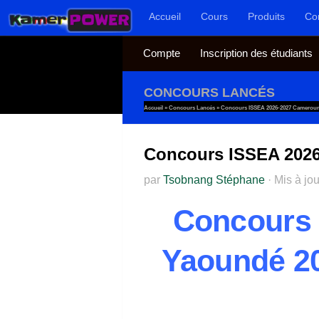
Accueil
Cours
Produits
Co
Au dessous du contenu
Compte
Inscription des étudiants
CONCOURS LANCÉS
Accueil
»
Concours Lancés
»
Concours ISSEA 2026-2027 Cameroun
Concours ISSEA 2026
par
Tsobnang Stéphane
·
Mis à jo
Concours
Yaoundé 20