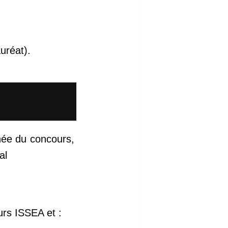
uréat).
nnée du concours,
al
urs ISSEA et :