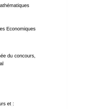
Mathématiques
nces Economiques
nnée du concours,
al
rs et :