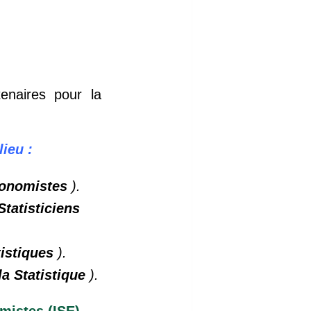
enaires pour la
ieu :
Economistes
).
Statisticiens
tistiques
).
la Statistique
).
mistes (ISE).