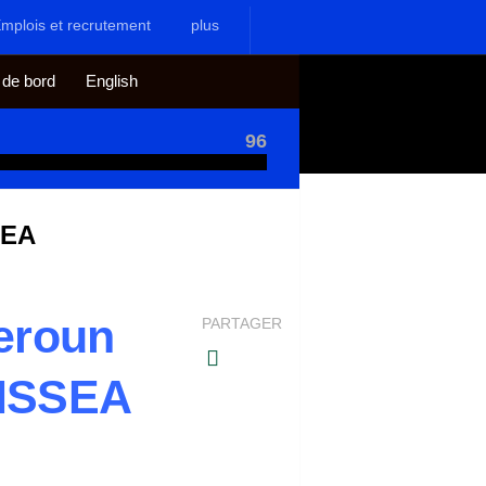
mplois et recrutement
plus
 de bord
English
96
SEA
eroun
PARTAGER
 ISSEA