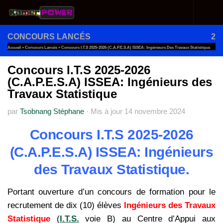
Au dessous du contenu
CONCOURS LANCÉS
2
Accueil
»
Concours Lancés
»
Concours I.T.S 2025-2026 (C.A.P.E.S.A) ISSEA: Ingénieurs Des Travaux Statistique
Concours I.T.S 2025-2026
(C.A.P.E.S.A) ISSEA: Ingénieurs des
Travaux Statistique
par
Tsobnang Stéphane
·
Mis à jour
14 novembre 2024
Concours I.T.S 2025-2026
(C.A.P.E.S.A) ISSEA: Ingénieurs
des Travaux Statistique.
Portant ouverture d’un concours de formation pour le
recrutement de dix (10) élèves
Ingénieurs des Travaux
Statistique
(
I.T.S.
voie B) au Centre d’Appui aux