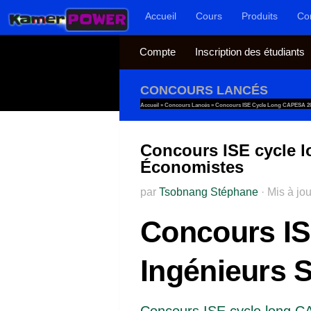
Accueil
Cours
Produits
Co
Au dessous du contenu
Compte
Inscription des étudiants
CONCOURS LANCÉS
Accueil
»
Concours Lancés
»
Concours ISE Cycle Long CAPESA 202
Concours ISE cycle l
Économistes
par
Tsobnang Stéphane
·
Mis à jo
Concours IS
Ingénieurs S
Concours ISE cycle long 