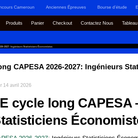
ncours Cameroun
Anciennes Épreuves
Bourse d’étude
E
Produits
Panier
Checkout
Contactez Nous
Tableau
6-2027: Ingénieurs Statisticiens Économistes
ong CAPESA 2026-2027: Ingénieurs Stat
ur
14 avril 2026
E cycle long CAPESA 
tatisticiens Économis
CAPESA 2026-2027
:
Ingénieurs Statisticiens Économ