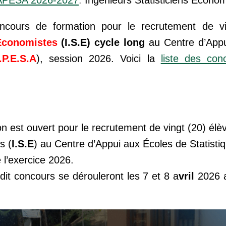
oncours de formation pour le recrutement de vi
 Économistes
(I.S.E)
cycle long
au Centre d’Appu
.P.E.S.A
), session 2026. Voici la
liste des con
n est ouvert pour le recrutement de vingt (20) élè
s (
I.S.E
) au Centre d’Appui aux Écoles de Statistiq
e l’exercice 2026.
dit concours se dérouleront les
7 et 8 a
vril
2026
a