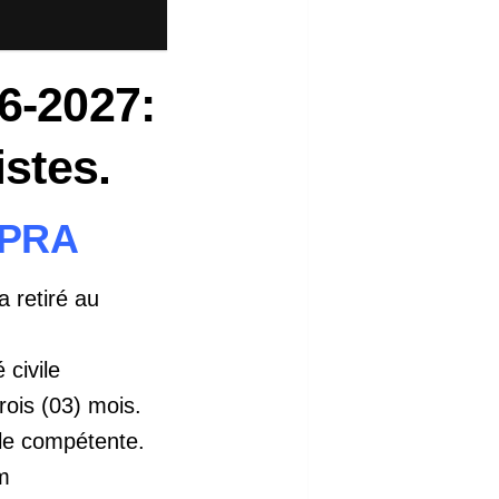
6-2027:
stes.
OPRA
a retiré au
 civile
rois (03) mois.
vile compétente.
om