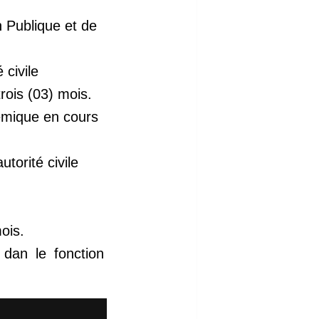
n Publique et de
 civile
rois (03) mois.
démique en cours
torité civile
mois.
i dan le fonction