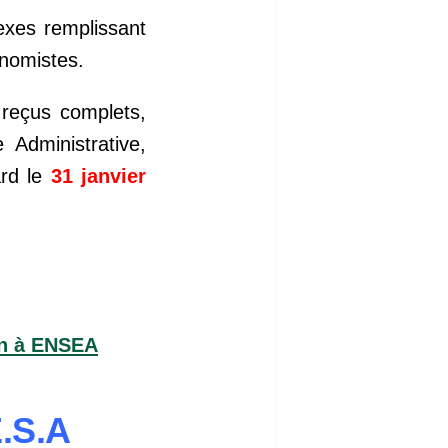
exes remplissant
onomistes.
 reçus complets,
Administrative,
ard le
31
janvier
on à ENSEA
.S.A