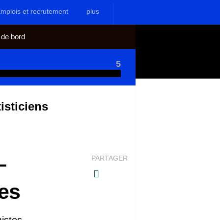
mplois et recrutement
plus
 de bord
5
isticiens
–
PARTAGER
tes
istes.