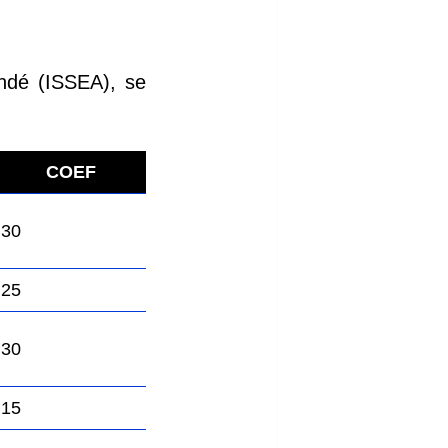
ndé (ISSEA), se
COEF
30
25
30
15