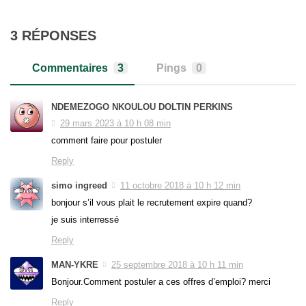
3 RÉPONSES
Commentaires
3
Pings
0
NDEMEZOGO NKOULOU DOLTIN PERKINS
29 mars 2023 à 10 h 08 min
comment faire pour postuler
Reply
simo ingreed
11 octobre 2018 à 10 h 12 min
bonjour s’il vous plait le recrutement expire quand?
je suis interressé
Reply
MAN-YKRE
25 septembre 2018 à 10 h 11 min
Bonjour.Comment postuler a ces offres d’emploi? merci
Reply