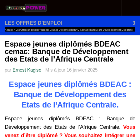
Au dessous du contenu
LES OFFRES D'EMPLOI
3
Accueil
»
Les Offres D'Emploi
»
Espace Jeunes Diplômés BDEAC Cemac: Banque De Développement Des Etats
De L’Afrique Centrale
Espace jeunes diplômés BDEAC
cemac: Banque de Développement
des Etats de l’Afrique Centrale
par
Ernest Kagiso
·
Mis à jour
16 janvier 2025
Espace jeunes diplômés BDEAC :
Banque de Développement des
Etats de l’Afrique Centrale.
Espace jeunes diplômés BDEAC : Banque de
Développement des Etats de l’Afrique Centrale.
Vous
venez d’être diplômé ? Vous souhaitez intégrer une