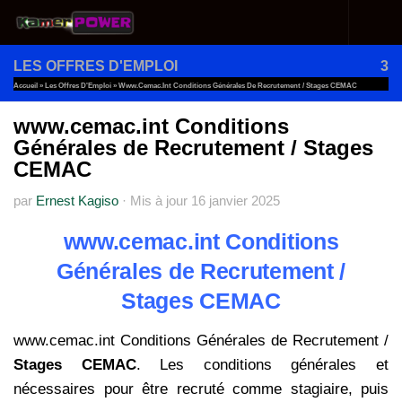
Au dessous du contenu
LES OFFRES D'EMPLOI
3
Accueil
»
Les Offres D'Emploi
»
Www.cemac.int Conditions Générales De Recrutement / Stages CEMAC
www.cemac.int Conditions
Générales de Recrutement / Stages
CEMAC
par
Ernest Kagiso
·
Mis à jour
16 janvier 2025
www.cemac.int Conditions
Générales de Recrutement /
Stages CEMAC
www.cemac.int Conditions Générales de Recrutement /
Stages CEMAC
. Les conditions générales et
nécessaires pour être recruté comme stagiaire, puis