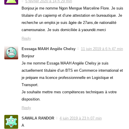
5 février 2020 à 14 h 29 min
Bonjour.je me nomme Ngon Mengue Marceline Flore. Je suis
titulaire d’un capiemp et d’une attestation en bureautique. Je
recherche un emploi.je suis âgée de 27ans,de nationalité
camerounaise. Je suis domiciliée à yaoundé.merci
Reply
Esssaga MAAH Angèle Chelsy
11 juin 2019 à 6 h 47 min
Bonjour
Je me nomme Essaga MAAH Angèle Chelsy je suis
actuellement titulaire d’un BTS en Commerce international et
je prépare ma licence professionnnelle en Logistique et
Transport.
Je souhaite mettre mes compétences techniques à votre
disposition.
Reply
SAWALA RANDOR
4 juin 2019 à 23 h 07 min
A