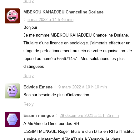
Reply
MBEKOU KAHADJEU Chanceline Doriane
5 mai 2022 à 14 h 46 min
Bonjour
Je me nomme MBEKOU KAHADJEU Chanceline Doriane.
Titulaire d’une licence en sociologie. j’aimerais effectuer un
stage de perfectionnement au sein de votre organisation. Je
répond au numéro 655671457 . Mes salutations les plus
distinguées
Reply
Edwige Emene
9 mars 2022 à 19 h 10 min
Bonjour besoin de plus d’information.
Reply
Essimi mengue
29 décembre 2021 à 11 h 25 min
À Mr/Mme le Directeur des RH
ESSIMI MENGUE Roger, titulaire d’un BTS en RH à l’Institut
supérieur Matamfem (ISMAT) sis à Yaoundé, je viens