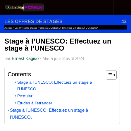
Au dessous du contenu
LES OFFRES DE STAGES
43
Accueil
»
Les Offres De Stages
»
Stage À L’UNESCO: Effectuez Un Stage À L’UNESCO
Stage à l’UNESCO: Effectuez un
stage à l’UNESCO
par
Ernest Kagiso
·
Mis à jour
3 avril 2024
Contents
Stage à l’UNESCO: Effectuez un stage à
l’UNESCO.
Postuler
Études à l’étranger
Stage à l’UNESCO: Effectuez un stage à
l’UNESCO.