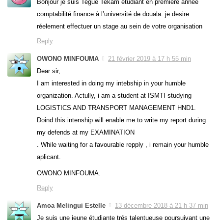
Bonjour je suis Tegue Tekam étudiant en première année
comptabilité finance à l’université de douala. je desire
réelement effectuer un stage au sein de votre organisation
Reply
OWONO MINFOUMA
21 février 2019 à 17 h 55 min
Dear sir,
I am interested in doing my intebship in your humble
organization. Actully, i am a student at ISMTI studying
LOGISTICS AND TRANSPORT MANAGEMENT HND1.
Doind this intenship will enable me to write my report during
my defends at my EXAMINATION
. While waiting for a favourable repply , i remain your humble
aplicant.
OWONO MINFOUMA.
Reply
Amoa Melingui Estelle
13 décembre 2018 à 21 h 37 min
Je suis une jeune étudiante trés talentueuse poursuivant une