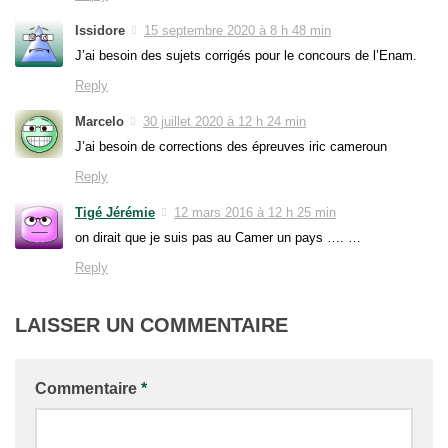
Issidore
15 septembre 2020 à 8 h 48 min
J’ai besoin des sujets corrigés pour le concours de l’Enam.
Reply
Marcelo
30 juillet 2020 à 12 h 24 min
J’ai besoin de corrections des épreuves iric cameroun
Reply
Tigé Jérémie
12 mars 2016 à 12 h 25 min
on dirait que je suis pas au Camer un pays …. …
Reply
LAISSER UN COMMENTAIRE
Commentaire
*