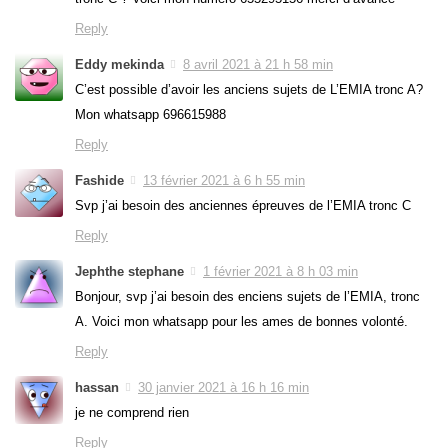
Reply
Eddy mekinda
8 avril 2021 à 21 h 58 min
C’est possible d’avoir les anciens sujets de L’EMIA tronc A?
Mon whatsapp 696615988
Reply
Fashide
13 février 2021 à 6 h 55 min
Svp j’ai besoin des anciennes épreuves de l’EMIA tronc C
Reply
Jephthe stephane
1 février 2021 à 8 h 03 min
Bonjour, svp j’ai besoin des enciens sujets de l’EMIA, tronc
A. Voici mon whatsapp pour les ames de bonnes volonté.
Reply
hassan
30 janvier 2021 à 16 h 16 min
je ne comprend rien
Reply