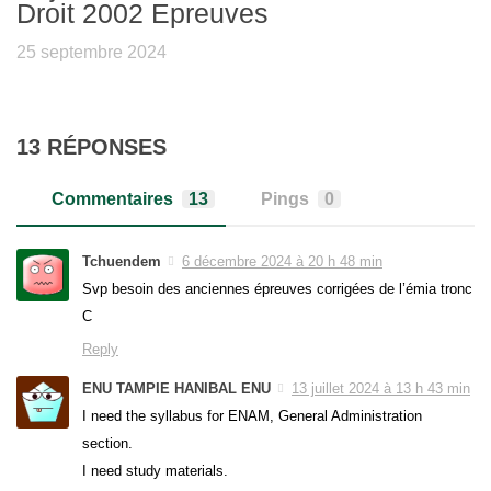
Droit 2002 Epreuves
25 septembre 2024
13 RÉPONSES
Commentaires
13
Pings
0
Tchuendem
6 décembre 2024 à 20 h 48 min
Svp besoin des anciennes épreuves corrigées de l’émia tronc
C
Reply
ENU TAMPIE HANIBAL ENU
13 juillet 2024 à 13 h 43 min
I need the syllabus for ENAM, General Administration
section.
I need study materials.