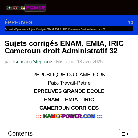
Au dessous du contenu
ÉPREUVES
13
Accueil
»
Épreuves
»
Sujets Corrigés ENAM, EMIA, IRIC Cameroun Droit Administratif 32
Sujets corrigés ENAM, EMIA, IRIC
Cameroun droit Administratif 32
par
Tsobnang Stéphane
·
Mis à jour
18 avril 2025
REPUBLIQUE DU CAMEROUN
Paix-Travail-Patrie
EPREUVES GRANDE ECOLE
ENAM – EMIA – IRIC
CAMEROUN CORRIGES
:::
KA
M
ER
POWER
.COM :::
Contents