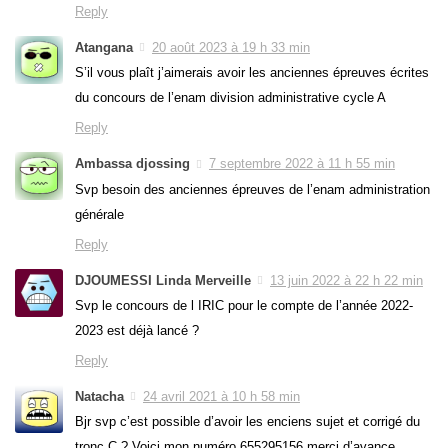
Reply
Atangana
20 août 2023 à 19 h 33 min
S’il vous plaît j’aimerais avoir les anciennes épreuves écrites
du concours de l’enam division administrative cycle A
Reply
Ambassa djossing
7 septembre 2022 à 11 h 55 min
Svp besoin des anciennes épreuves de l’enam administration
générale
Reply
DJOUMESSI Linda Merveille
13 juin 2022 à 22 h 22 min
Svp le concours de l IRIC pour le compte de l’année 2022-
2023 est déjà lancé ?
Reply
Natacha
24 avril 2021 à 10 h 58 min
Bjr svp c’est possible d’avoir les enciens sujet et corrigé du
tronc C ? Voici mon numéro 655295156 merci d’avance