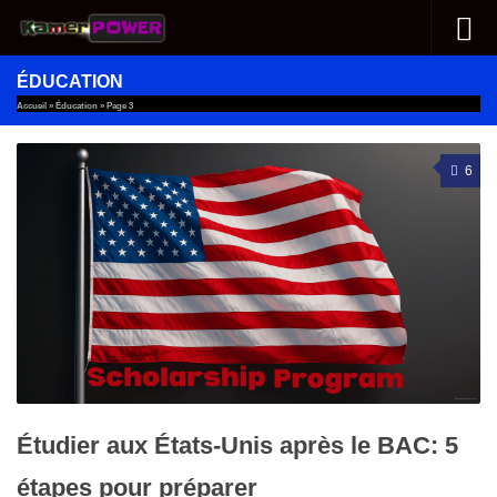
Au dessous du contenu
ÉDUCATION
Accueil
»
Éducation
»
Page 3
6
Étudier aux États-Unis après le BAC: 5
étapes pour préparer