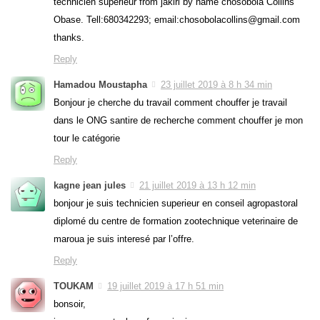
technicien supérieur from jakiri by name chosobola Collins
Obase. Tell:680342293; email:chosobolacollins@gmail.com
thanks.
Reply
Hamadou Moustapha
23 juillet 2019 à 8 h 34 min
Bonjour je cherche du travail comment chouffer je travail
dans le ONG santire de recherche comment chouffer je mon
tour le catégorie
Reply
kagne jean jules
21 juillet 2019 à 13 h 12 min
bonjour je suis technicien superieur en conseil agropastoral
diplomé du centre de formation zootechnique veterinaire de
maroua je suis interesé par l’offre.
Reply
TOUKAM
19 juillet 2019 à 17 h 51 min
bonsoir,