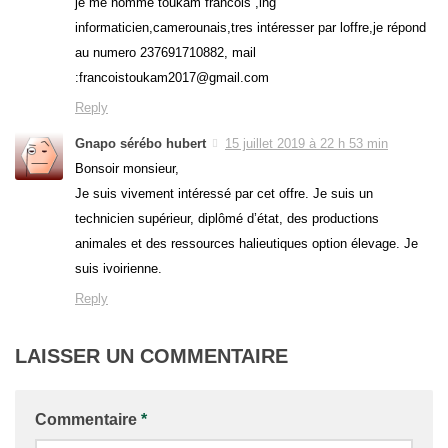
je me nomme toukam francois ,ing
informaticien,camerounais,tres intéresser par loffre,je répond
au numero 237691710882, mail
:francoistoukam2017@gmail.com
Reply
Gnapo sérébo hubert
15 juillet 2019 à 22 h 53 min
Bonsoir monsieur,
Je suis vivement intéressé par cet offre. Je suis un
technicien supérieur, diplômé d’état, des productions
animales et des ressources halieutiques option élevage. Je
suis ivoirienne.
Reply
LAISSER UN COMMENTAIRE
Commentaire
*