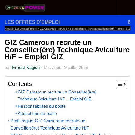
Au dessous du contenu
LES OFFRES D'EMPLOI
6
Accueil
»
Les Offres D'Emploi
»
GIZ Cameroun Recrute Un Conseiller(ère) Technique Aviculture H/F – Emploi GIZ
GIZ Cameroun recrute un
Conseiller(ère) Technique Aviculture
H/F – Emploi GIZ
par
Ernest Kagiso
·
Mis à jour
9 juillet 2019
Contents
GIZ Cameroun recrute un Conseiller(ère)
Technique Aviculture H/F – Emploi GIZ.
Responsabilités du poste
Attributions du poste
Profil requis GIZ Cameroun recrute un
Conseiller(ère) Technique Aviculture H/F