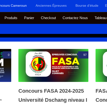
ncours Cameroun
Anciennes Épreuves
Bourse d’étude
E
Produits
Panier
Checkout
Contactez Nous
Tableau
0
97
Concours FASA 2024-2025
FASA
~
Université Dschang niveau I
Conc