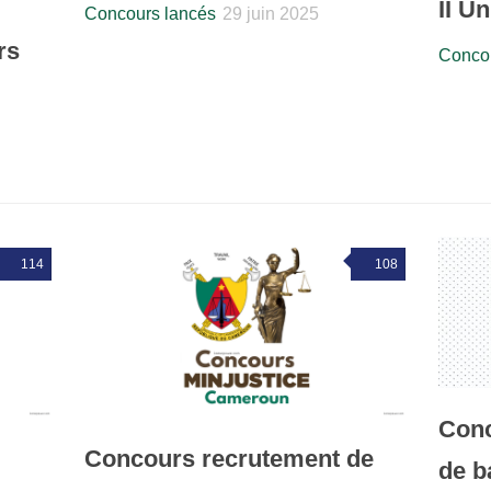
II U
Concours lancés
29 juin 2025
rs
Concou
114
108
Conc
Concours recrutement de
de 