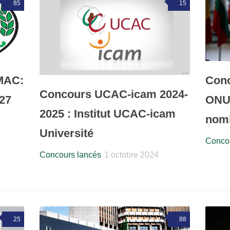
85
15
MAC:
Conc
Concours UCAC-icam 2024-
27
ONU 
2025 : Institut UCAC-icam
nomb
Université
Concou
Concours lancés
1 octobre 2024
25
88