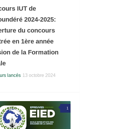
ours IUT de
undéré 2024-2025:
rture du concours
trée en 1ère année
sion de la Formation
ale
rs lancés
13 octobre 2024
1