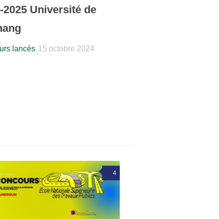
-2025 Université de
hang
rs lancés
15 octobre 2024
4