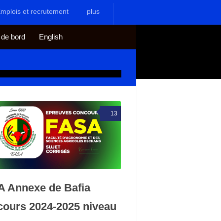
mplois et recrutement
plus
 de bord
English
13
 Annexe de Bafia
ours 2024-2025 niveau