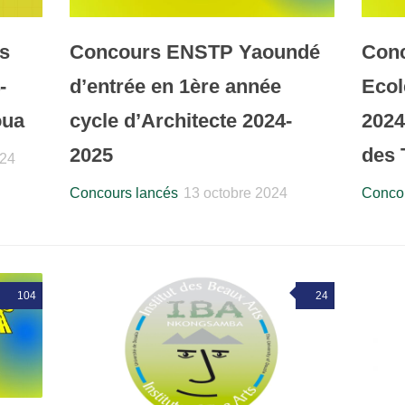
s
Concours ENSTP Yaoundé
Con
-
d’entrée en 1ère année
Ecol
oua
cycle d’Architecte 2024-
2024
2025
des 
024
Concours lancés
13 octobre 2024
Concou
104
24