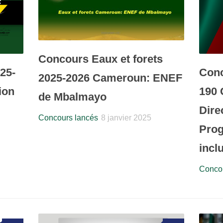
Concours Eaux et forets
Con
25-
2025-2026 Cameroun: ENEF
190 
ion
de Mbalmayo
Dire
Concours lancés
8 janvier 2025
Pro
incl
Concou