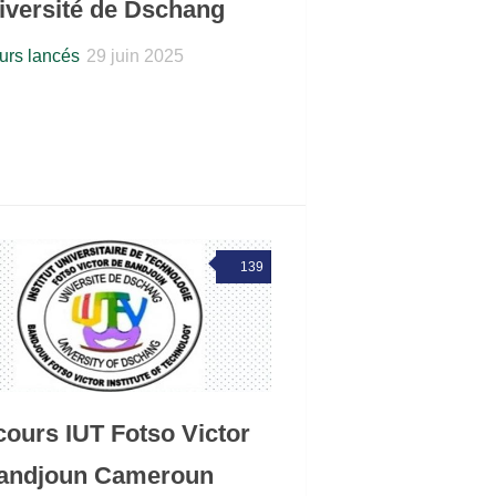
niversité de Dschang
rs lancés
29 juin 2025
139
ours IUT Fotso Victor
bandjoun Cameroun