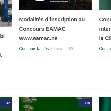
Modalités d’inscription au
Conc
Concours EAMAC
inte
bi
www.eamac.ne
la C
Concours lancés
30 mars 2026
Concou
t
42
110