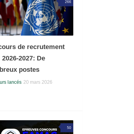
266
ours de recrutement
2026-2027: De
reux postes
rs lancés
20 mars 2026
50