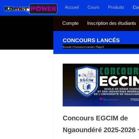
Accueil
Cours
Produits
Co
Au dessous du contenu
Compte
Inscription des étudiants
CONCOURS LANCÉS
Accueil
»
Concours Lancés
»
Page 6
Concours EGCIM de
Ngaoundéré 2025-2026 