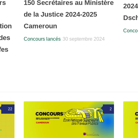
rs
150 Secrétaires au Ministère
2024
de la Justice 2024-2025
Dsc
tion
Cameroun
Concou
 des
Concours lancés
30 septembre 2024
fes
22
2