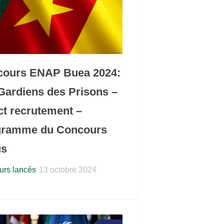
cours ENAP Buea 2024:
Gardiens des Prisons –
ct recrutement –
gramme du Concours
us
rs lancés
13 octobre 2024