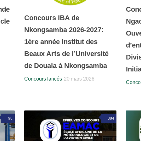
nde
Conc
Concours IBA de
cle
Ngao
Nkongsamba 2026-2027:
Ouve
1ère année Institut des
d’en
Beaux Arts de l’Université
Divi
de Douala à Nkongsamba
Initi
Concours lancés
20 mars 2026
Concou
98
384