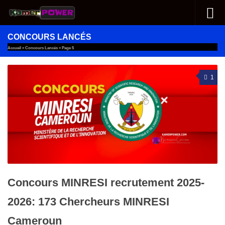
Au dessous du contenu
CONCOURS LANCÉS
Accueil
»
Concours Lancés
»
Page 5
1
Concours MINRESI recrutement 2025-
2026: 173 Chercheurs MINRESI
Cameroun