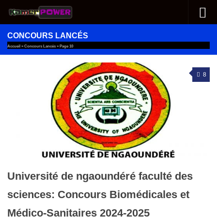
Au dessous du contenu
CONCOURS LANCÉS
Accueil
»
Concours Lancés
»
Page 10
8
Université de ngaoundéré faculté des
sciences: Concours Biomédicales et
Médico-Sanitaires 2024-2025