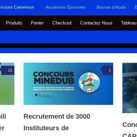
ncours Cameroun
Anciennes Épreuves
Bourse d’étude
E
Produits
Panier
Checkout
Contactez Nous
Tableau
12
1
li
Recrutement de 3000
Conc
er
Instituteurs de
CAP