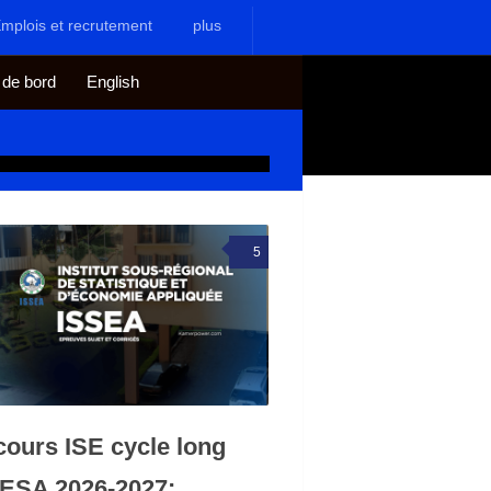
mplois et recrutement
plus
 de bord
English
5
ours ISE cycle long
ESA 2026-2027: