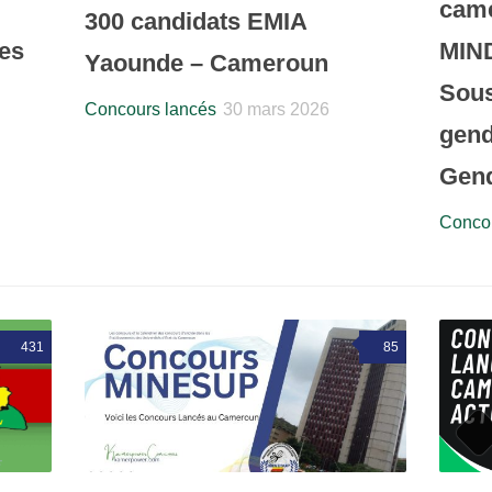
came
300 candidats EMIA
tes
MIN
Yaounde – Cameroun
Sous
Concours lancés
30 mars 2026
gend
Gend
Concou
431
85