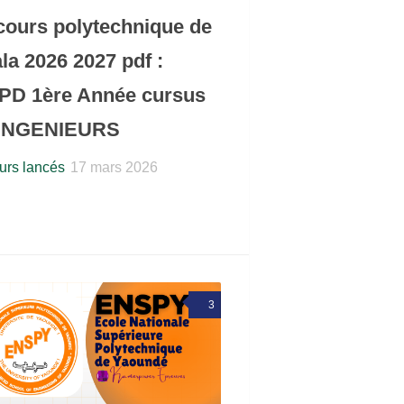
ours polytechnique de
la 2026 2027 pdf :
D 1ère Année cursus
 INGENIEURS
rs lancés
17 mars 2026
3