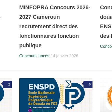
MINFOPRA Concours 2026-
Conc
e
2027 Cameroun
doua
recrutement direct des
ENSP
fonctionnaires fonction
des
publique
Concou
Concours lancés
14 janvier 2026
2
0