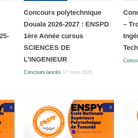
Concours polytechnique
Con
Douala 2026-2027 : ENSPD
– Tr
25-
1ère Année cursus
Ingé
SCIENCES DE
Tech
L’INGENIEUR
Concou
Concours lancés
17 mars 2026
0
0