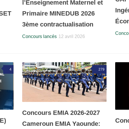
l’Enseignement Maternel et
Ingé
SET
Primaire MINEDUB 2026
Éco
3ème contractualisation
Concou
Concours lancés
12 avril 2026
4
279
Concours EMIA 2026-2027
E)
Con
Cameroun EMIA Yaounde: