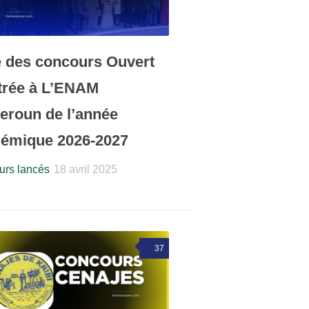
e des concours Ouvert
trée à L’ENAM
roun de l’année
émique 2026-2027
rs lancés
18 avril 2025
37