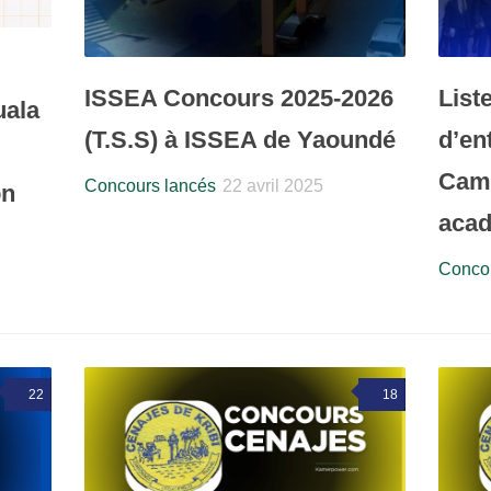
ISSEA Concours 2025-2026
List
uala
(T.S.S) à ISSEA de Yaoundé
d’en
Came
Concours lancés
22 avril 2025
on
acad
Concou
22
18