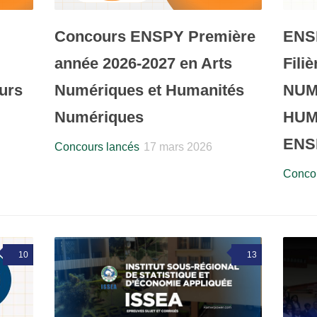
Concours ENSPY Première
ENS
année 2026-2027 en Arts
Fili
urs
Numériques et Humanités
NUM
Numériques
HUM
ENSP
Concours lancés
17 mars 2026
Concou
10
13