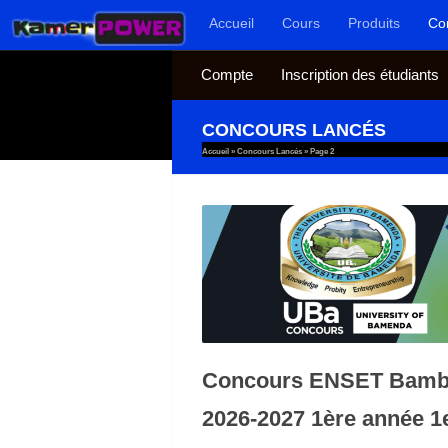
Accueil
Cours
Produits
Co
Au dessous du contenu
Compte
Inscription des étudiants
CONCOURS LANCÉS
Accueil
»
Concours Lancés
»
Page 2
Concours ENSET Bambi
2026-2027 1ère année 1