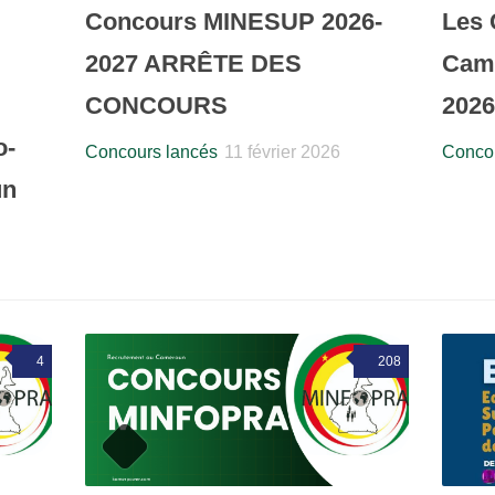
Concours MINESUP 2026-
Les 
2027 ARRÊTE DES
Came
CONCOURS
2026
o-
Concours lancés
11 février 2026
Concou
un
4
208