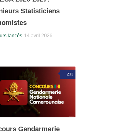
nieurs Statisticiens
nomistes
rs lancés
14 avril 2026
233
cours Gendarmerie