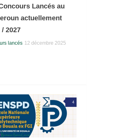
Concours Lancés au
roun actuellement
 / 2027
rs lancés
12 décembre 2025
4