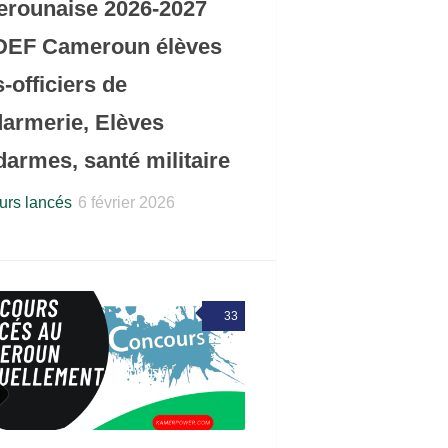
rounaise 2026-2027
DEF Cameroun élèves
-officiers de
armerie, Elèves
armes, santé militaire
rs lancés
6 février 2026
33