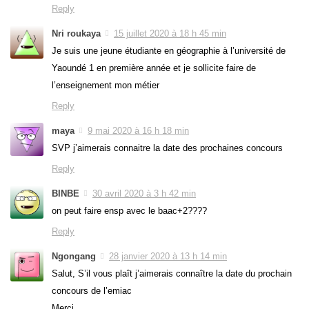
Reply
Nri roukaya
15 juillet 2020 à 18 h 45 min
Je suis une jeune étudiante en géographie à l’université de
Yaoundé 1 en première année et je sollicite faire de
l’enseignement mon métier
Reply
maya
9 mai 2020 à 16 h 18 min
SVP j’aimerais connaitre la date des prochaines concours
Reply
BINBE
30 avril 2020 à 3 h 42 min
on peut faire ensp avec le baac+2????
Reply
Ngongang
28 janvier 2020 à 13 h 14 min
Salut, S’il vous plaît j’aimerais connaître la date du prochain
concours de l’emiac
Merci