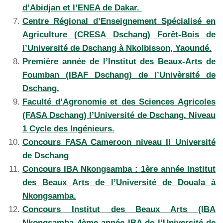
d’Abidjan et l’ENEA de Dakar.
Centre Régional d’Enseignement Spécialisé en
Agriculture (CRESA Dschang) Forêt-Bois de
l’Université de Dschang à Nkolbisson, Yaoundé.
Première année de l’Institut des Beaux-Arts de
Foumban (IBAF Dschang) de l’Univèrsité de
Dschang.
Faculté d’Agronomie et des Sciences Agricoles
(FASA Dschang) l’Université de Dschang. Niveau
1 Cycle des Ingénieurs.
Concours FASA Cameroon niveau II Université
de Dschang
Concours IBA Nkongsamba : 1ère année Institut
des Beaux Arts de l’Université de Douala à
Nkongsamba.
Concours Institut des Beaux Arts (IBA
Nkongsamba 4ème année IBA de l’Université de