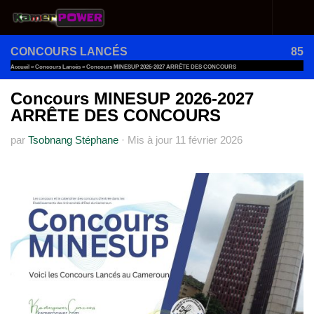
Au dessous du contenu
CONCOURS LANCÉS
85
Accueil
»
Concours Lancés
»
Concours MINESUP 2026-2027 ARRÊTE DES CONCOURS
Concours MINESUP 2026-2027
ARRÊTE DES CONCOURS
par
Tsobnang Stéphane
·
Mis à jour
11 février 2026