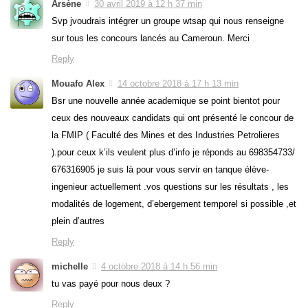
Arsène
30 avril 2019 à 12 h 37 min
Svp jvoudrais intégrer un groupe wtsap qui nous renseigne
sur tous les concours lancés au Cameroun. Merci
Reply
Mouafo Alex
14 octobre 2018 à 17 h 13 min
Bsr une nouvelle année academique se point bientot pour
ceux des nouveaux candidats qui ont présenté le concour de
la FMIP ( Faculté des Mines et des Industries Petrolieres
).pour ceux k’ils veulent plus d’info je réponds au 698354733/
676316905 je suis là pour vous servir en tanque élève-
ingenieur actuellement .vos questions sur les résultats , les
modalités de logement, d’ebergement temporel si possible ,et
plein d’autres
Reply
michelle
4 octobre 2018 à 14 h 56 min
tu vas payé pour nous deux ?
Reply