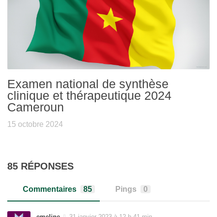
Examen national de synthèse
clinique et thérapeutique 2024
Cameroun
15 octobre 2024
85 RÉPONSES
Commentaires
85
Pings
0
emeline
31 janvier 2023 à 12 h 41 min