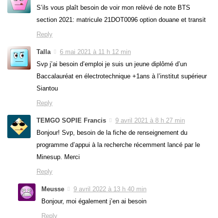
S’ils vous plaît besoin de voir mon relèvé de note BTS
section 2021: matricule 21DOT0096 option douane et transit
Reply
Talla
6 mai 2021 à 11 h 12 min
Svp j’ai besoin d’emploi je suis un jeune diplômé d’un
Baccalauréat en électrotechnique +1ans à l’institut supérieur
Siantou
Reply
TEMGO SOPIE Francis
9 avril 2021 à 8 h 27 min
Bonjour! Svp, besoin de la fiche de renseignement du
programme d’appui à la recherche récemment lancé par le
Minesup. Merci
Reply
Meusse
9 avril 2022 à 13 h 40 min
Bonjour, moi également j’en ai besoin
Reply