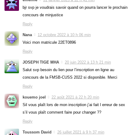
bjr svp je voudrais savoir quand on pourra lancer le prochain
concours de minjustice
Reply
Nana
12 octobre 2022 à 10 h 06 min
Voici mon matricule 22ET0896
Reply
JOSEPH TIGE MHA
20 juin 2022 à 13 h 21 min
Salut svp besoin du lien pour l’inscription en ligne au
concours de la FMSB-CUSS 2022 si disponible. Merci
Reply
kouemo joel
22 août 2021 à 22 h 20 min
Sil vous plaît lors de mon inscription j’ai fait l erreur de sex
s’il vous plaît comment faire pour changer ??
Reply
Toussom David
26 juillet 2021 à 9 h 37 min