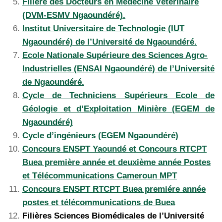
Filière des Docteurs en Médecine Vétérinaire
(DVM-ESMV Ngaoundéré).
Institut Universitaire de Technologie (IUT
Ngaoundéré) de l’Université de Ngaoundéré.
Ecole Nationale Supérieure des Sciences Agro-
Industrielles (ENSAI Ngaoundéré) de l’Université
de Ngaoundéré.
Cycle de Techniciens Supérieurs Ecole de
Géologie et d’Exploitation Minière (EGEM de
Ngaoundéré)
Cycle d’ingénieurs (EGEM Ngaoundéré)
Concours ENSPT Yaoundé et Concours RTCPT
Buea première année et deuxième année Postes
et Télécommunications Cameroun MPT
Concours ENSPT RTCPT Buea premiére année
postes et télécommunications de Buea
Filières Sciences Biomédicales de l’Université