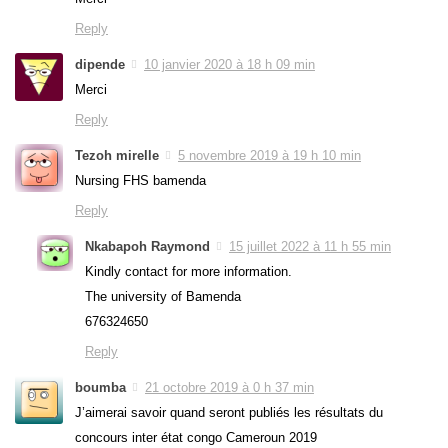
Reply
dipende
10 janvier 2020 à 18 h 09 min
Merci
Reply
Tezoh mirelle
5 novembre 2019 à 19 h 10 min
Nursing FHS bamenda
Reply
Nkabapoh Raymond
15 juillet 2022 à 11 h 55 min
Kindly contact for more information.
The university of Bamenda
676324650
Reply
boumba
21 octobre 2019 à 0 h 37 min
J’aimerai savoir quand seront publiés les résultats du
concours inter état congo Cameroun 2019