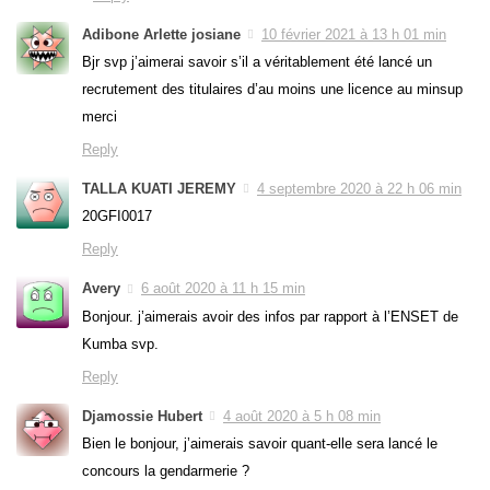
Adibone Arlette josiane
10 février 2021 à 13 h 01 min
Bjr svp j’aimerai savoir s’il a véritablement été lancé un
recrutement des titulaires d’au moins une licence au minsup
merci
Reply
TALLA KUATI JEREMY
4 septembre 2020 à 22 h 06 min
20GFI0017
Reply
Avery
6 août 2020 à 11 h 15 min
Bonjour. j’aimerais avoir des infos par rapport à l’ENSET de
Kumba svp.
Reply
Djamossie Hubert
4 août 2020 à 5 h 08 min
Bien le bonjour, j’aimerais savoir quant-elle sera lancé le
concours la gendarmerie ?